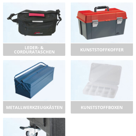
LEDER- &
KUNSTSTOFFKOFFER
CORDURATASCHEN
METALLWERKZEUGKÄSTEN
KUNSTSTOFFBOXEN