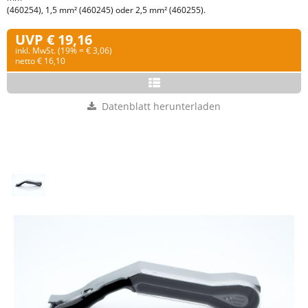
(460254), 1,5 mm² (460245) oder 2,5 mm² (460255).
UVP € 19,16
inkl. MwSt. (19% = € 3,06)
netto € 16,10
Datenblatt herunterladen