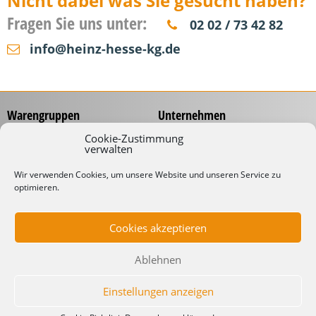
Nicht dabei was Sie gesucht haben?
Fragen Sie uns unter:
02 02 / 73 42 82
info@heinz-hesse-kg.de
Warengruppen
Unternehmen
Messzeuge
Über uns
Cookie-Zustimmung
verwalten
Spannungsprüfer
Händlernetz
Schraubwerkzeuge
Service
Wir verwenden Cookies, um unsere Website und unseren Service zu
Koffer & Taschen
optimieren.
Gliedermaßstäbe mit
Werbeaufdruck
Kabelverarbeitung
Katalog
Kabelbinder
Cookies akzeptieren
Downloads
Schneidwaren
Informationen
Industrielampen
Ablehnen
Werkstattbedarf
Lieferbedingungen
Impressum
Einstellungen anzeigen
Datenschutzerklärung