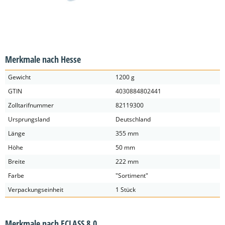
Merkmale nach Hesse
Gewicht
1200 g
GTIN
4030884802441
Zolltarifnummer
82119300
Ursprungsland
Deutschland
Länge
355 mm
Höhe
50 mm
Breite
222 mm
Farbe
"Sortiment"
Verpackungseinheit
1 Stück
Merkmale nach ECLASS 8.0