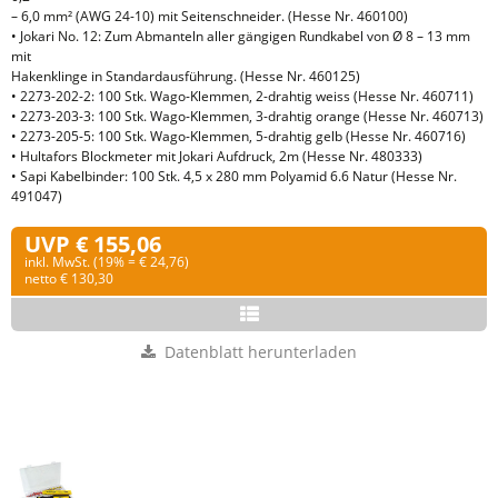
– 6,0 mm² (AWG 24-10) mit Seitenschneider. (Hesse Nr. 460100)
• Jokari No. 12: Zum Abmanteln aller gängigen Rundkabel von Ø 8 – 13 mm
mit
Hakenklinge in Standardausführung. (Hesse Nr. 460125)
• 2273-202-2: 100 Stk. Wago-Klemmen, 2-drahtig weiss (Hesse Nr. 460711)
• 2273-203-3: 100 Stk. Wago-Klemmen, 3-drahtig orange (Hesse Nr. 460713)
• 2273-205-5: 100 Stk. Wago-Klemmen, 5-drahtig gelb (Hesse Nr. 460716)
• Hultafors Blockmeter mit Jokari Aufdruck, 2m (Hesse Nr. 480333)
• Sapi Kabelbinder: 100 Stk. 4,5 x 280 mm Polyamid 6.6 Natur (Hesse Nr.
491047)
UVP € 155,06
inkl. MwSt. (19% = € 24,76)
netto € 130,30
Datenblatt herunterladen