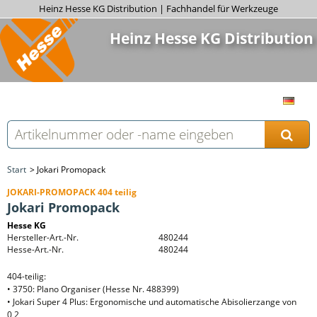
Heinz Hesse KG Distribution | Fachhandel für Werkzeuge
Heinz Hesse KG Distribution
Start
Jokari Promopack
JOKARI-PROMOPACK 404 teilig
Jokari Promopack
Hesse KG
Hersteller-Art.-Nr.
480244
Hesse-Art.-Nr.
480244
404-teilig:
• 3750: Plano Organiser (Hesse Nr. 488399)
• Jokari Super 4 Plus: Ergonomische und automatische Abisolierzange von
0,2