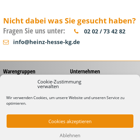
Nicht dabei was Sie gesucht haben?
Fragen Sie uns unter:
02 02 / 73 42 82
info@heinz-hesse-kg.de
Warengruppen
Unternehmen
Messzeuge
Über uns
Cookie-Zustimmung
verwalten
Spannungsprüfer
Händlernetz
Schraubwerkzeuge
Service
Wir verwenden Cookies, um unsere Website und unseren Service zu
Koffer & Taschen
optimieren.
Gliedermaßstäbe mit
Werbeaufdruck
Kabelverarbeitung
Katalog
Kabelbinder
Cookies akzeptieren
Downloads
Schneidwaren
Informationen
Industrielampen
Ablehnen
Werkstattbedarf
Lieferbedingungen