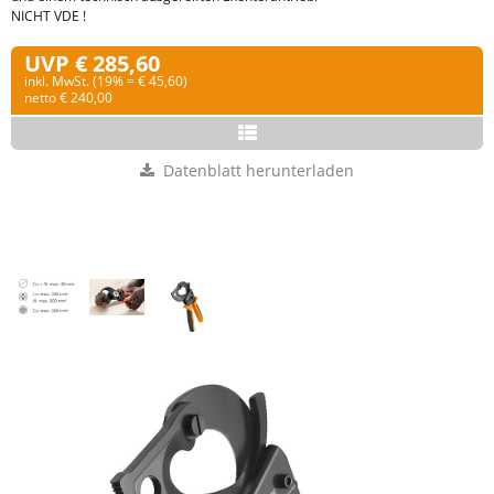
NICHT VDE !
UVP € 285,60
inkl. MwSt. (19% = € 45,60)
netto € 240,00
Datenblatt herunterladen