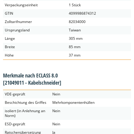
Verpackungseinheit
1 Stück
GTIN
4099986874312
Zolltarifnummer
82034000
Ursprungsland
Taiwan
Länge
305 mm
Breite
85 mm
Höhe
37 mm
Merkmale nach ECLASS 8.0
[21049011 - Kabelschneider]
VDE-geprüft
Nein
Beschichtung des Griffes
Mehrkomponentenhüllen
isoliert (in Anlehnung an
Nein
Norm)
ESD-geprüft
Nein
Ratschenübersetzung
Ja