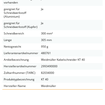
vorhanden
geeignet für
Ja
Schneidwerkstoff
(Aluminium)
geeignet für
Ja
Schneidwerkstoff (Kupfer)
Schneidbereich
300 mm²
Länge
305 mm
Nettogewicht
950 g
Lieferantenartikelnummer
480761
Artikelbezeichnung
Weidmüller Kabelschneider KT 40
Herstellerartikelnummer
2993490000
Zolltarifnummer (TARIC)
82034000
Produkttypbezeichnung
KT 40
Hersteller-Name
Weidmüller