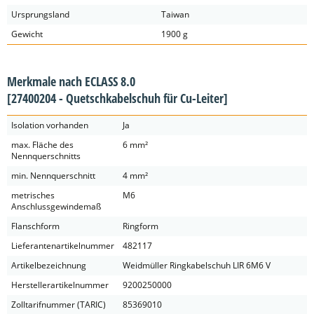
Ursprungsland
Taiwan
Gewicht
1900 g
Merkmale nach ECLASS 8.0
[27400204 - Quetschkabelschuh für Cu-Leiter]
Isolation vorhanden
Ja
max. Fläche des
6 mm²
Nennquerschnitts
min. Nennquerschnitt
4 mm²
metrisches
M6
Anschlussgewindemaß
Flanschform
Ringform
Lieferantenartikelnummer
482117
Artikelbezeichnung
Weidmüller Ringkabelschuh LIR 6M6 V
Herstellerartikelnummer
9200250000
Zolltarifnummer (TARIC)
85369010