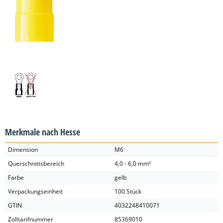
Merkmale nach Hesse
Dimension
M6
Querschnittsbereich
4,0 - 6,0 mm²
Farbe
gelb
Verpackungseinheit
100 Stück
GTIN
4032248410071
Zolltarifnummer
85369010