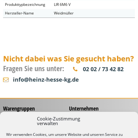
Produkttypbezeichnung
LIR 6M6 V
Hersteller-Name
Weidmüller
Nicht dabei was Sie gesucht haben?
Fragen Sie uns unter:
02 02 / 73 42 82
info@heinz-hesse-kg.de
Warengruppen
Unternehmen
Messzeuge
Über uns
Cookie-Zustimmung
verwalten
Spannungsprüfer
Händlernetz
Schraubwerkzeuge
Service
Wir verwenden Cookies, um unsere Website und unseren Service zu