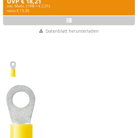
UVP € 18,21
inkl. MwSt. (19% = € 2,91)
netto € 15,30
Datenblatt herunterladen