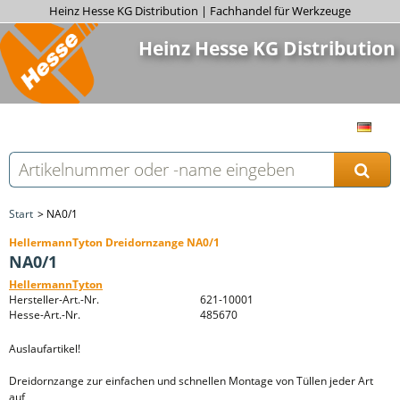
Heinz Hesse KG Distribution | Fachhandel für Werkzeuge
Heinz Hesse KG Distribution
Start
NA0/1
HellermannTyton Dreidornzange NA0/1
NA0/1
HellermannTyton
Hersteller-Art.-Nr.
621-10001
Hesse-Art.-Nr.
485670
Auslaufartikel!
Dreidornzange zur einfachen und schnellen Montage von Tüllen jeder Art
auf