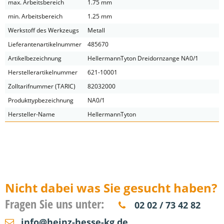
max. Arbeitsbereich
1.75 mm
min. Arbeitsbereich
1.25 mm
Werkstoff des Werkzeugs
Metall
Lieferantenartikelnummer
485670
Artikelbezeichnung
HellermannTyton Dreidornzange NA0/1
Herstellerartikelnummer
621-10001
Zolltarifnummer (TARIC)
82032000
Produkttypbezeichnung
NA0/1
Hersteller-Name
HellermannTyton
Nicht dabei was Sie gesucht haben?
Fragen Sie uns unter:
02 02 / 73 42 82
info@heinz-hesse-kg.de