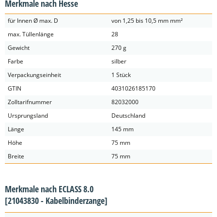
Merkmale nach Hesse
für Innen Ø max. D
von 1,25 bis 10,5 mm mm²
max. Tüllenlänge
28
Gewicht
270 g
Farbe
silber
Verpackungseinheit
1 Stück
GTIN
4031026185170
Zolltarifnummer
82032000
Ursprungsland
Deutschland
Länge
145 mm
Höhe
75 mm
Breite
75 mm
Merkmale nach ECLASS 8.0
[21043830 - Kabelbinderzange]