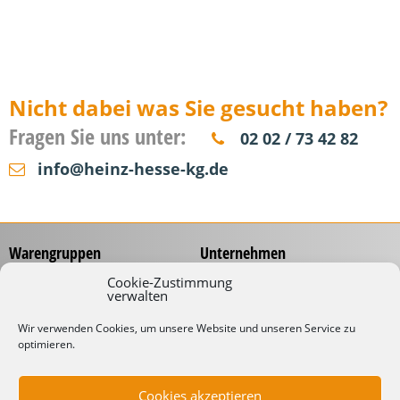
Nicht dabei was Sie gesucht haben?
Fragen Sie uns unter:
02 02 / 73 42 82
info@heinz-hesse-kg.de
Warengruppen
Unternehmen
Messzeuge
Über uns
Cookie-Zustimmung
verwalten
Spannungsprüfer
Händlernetz
Schraubwerkzeuge
Service
Wir verwenden Cookies, um unsere Website und unseren Service zu
Koffer & Taschen
optimieren.
Gliedermaßstäbe mit
Werbeaufdruck
Kabelverarbeitung
Katalog
Kabelbinder
Cookies akzeptieren
Downloads