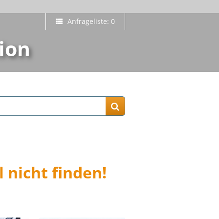
Anfrageliste: 0
ion
 nicht finden!