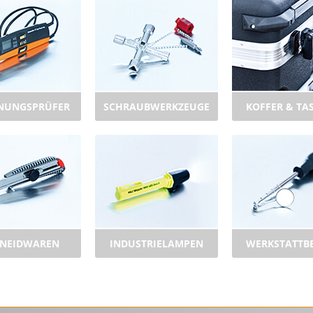
NUNGSPRÜFER
SCHRAUBWERKZEUGE
KOFFER & TA
NEIDWAREN
INDUSTRIELAMPEN
WERKSTATTB