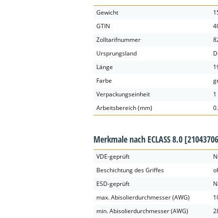
Gewicht
1
GTIN
4
Zolltarifnummer
8
Ursprungsland
D
Länge
1
Farbe
g
Verpackungseinheit
1
Arbeitsbereich (mm)
0
Merkmale nach ECLASS 8.0
[21043706
VDE-geprüft
N
Beschichtung des Griffes
o
ESD-geprüft
N
max. Abisolierdurchmesser (AWG)
1
min. Abisolierdurchmesser (AWG)
2