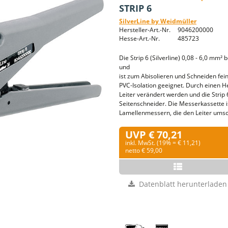
STRIP 6
SilverLine by Weidmüller
Hersteller-Art.-Nr.
9046200000
Hesse-Art.-Nr.
485723
Die Strip 6 (Silverline) 0,08 - 6,0 mm²
und
ist zum Abisolieren und Schneiden fei
PVC-Isolation geeignet. Durch einen H
Leiter verändert werden und die Strip
Seitenschneider. Die Messerkassette is
Lamellenmessern, die den Leiter umsc
UVP € 70,21
inkl. MwSt. (19% = € 11,21)
netto € 59,00
Datenblatt herunterladen