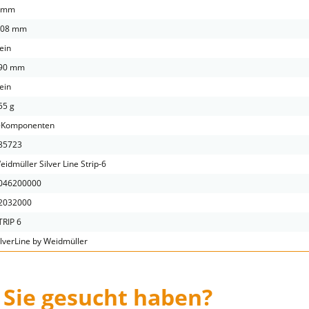
 mm
.08 mm
ein
90 mm
ein
55 g
-Komponenten
85723
eidmüller Silver Line Strip-6
046200000
2032000
TRIP 6
ilverLine by Weidmüller
 Sie gesucht haben?