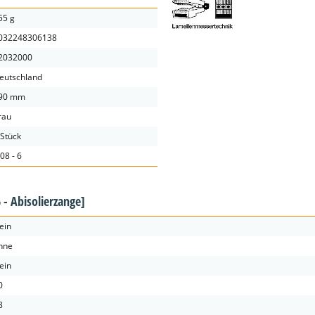
55 g
032248306138
2032000
eutschland
90 mm
rau
 Stück
.08 - 6
 - Abisolierzange]
ein
hne
ein
0
8