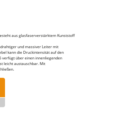
 besteht aus glasfaserverstärktem Kunststoff
ndrahtiger und massiver Leiter mit
ebel kann die Druckintensität auf den
 6 verfügt über einen innenliegenden
t leicht austauschbar. Mit
hließen.