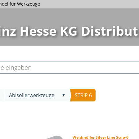
andel für Werkzeuge
inz Hesse KG Distribut
Abisolierwerkzeuge
STRIP 6
▼
Weidmüller Silver Line Strip-6