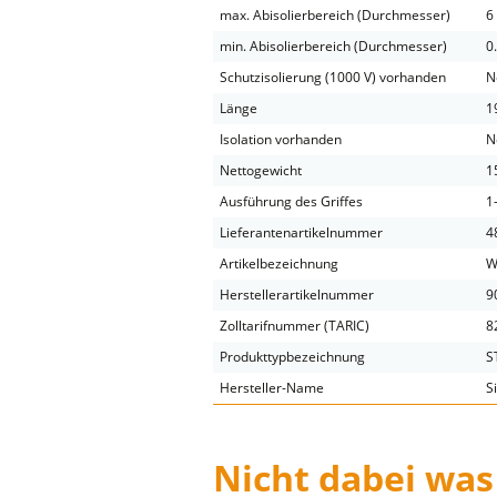
max. Abisolierbereich (Durchmesser)
6
min. Abisolierbereich (Durchmesser)
0
Schutzisolierung (1000 V) vorhanden
N
Länge
1
Isolation vorhanden
N
Nettogewicht
1
Ausführung des Griffes
1
Lieferantenartikelnummer
4
Artikelbezeichnung
W
Herstellerartikelnummer
9
Zolltarifnummer (TARIC)
8
Produkttypbezeichnung
S
Hersteller-Name
S
Nicht dabei was