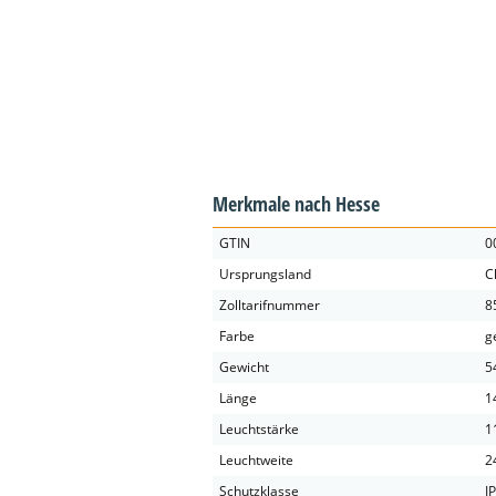
Merkmale nach Hesse
GTIN
0
Ursprungsland
C
Zolltarifnummer
8
Farbe
g
Gewicht
5
Länge
1
Leuchtstärke
1
Leuchtweite
2
Schutzklasse
I