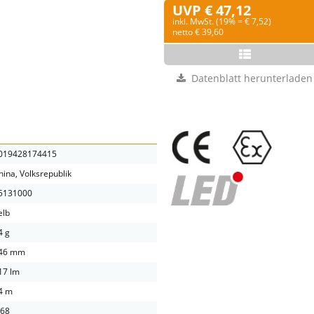
UVP € 47,12
inkl. MwSt. (19% = € 7,52)
netto € 39,60
Datenblatt herunterladen
019428174415
hina, Volksrepublik
5131000
elb
4 g
46 mm
17 lm
4 m
P68