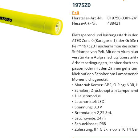
1975Z0
Peli
Hersteller-Art.-Nr.
019750-0301-24
Hesse-Art.-Nr.
488421
Platzsparend und leistungsstark in der
ATEX Zone 0 (Kategorie 1), der Größe u
Peli™ 1975Z0 Taschenlampe die schmal
Stiftlampe von Peli. Mit dem Aluminiu
verstärktem Aufprallschutz übersteht 
Arbeitsbedingungen, ist aber doch sc
passen oder mit den Zähnen gehalten 
Klick auf den Schalter am Lampenende 
Momentlicht genutzt.
• Material: Körper: ABS, O-Ring: NBR, L
• Schalter: Druckknopf am Lampenende
• 1 Leuchtmodus
• Leuchtmittel: LED
• Spannung: 3,0 V
• Brenndauer: 2,25 Std.
• Leuchtweite: 24 m
• Schutzklasse: IP68
• Zulassung: II 1 G Ex ia op is IIC T4 Ga