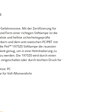
1E
 Gefahrenzone. Mit der Zertifizierung für
nd Form einer richtigen Stiftlampe ist die
ste und hellste sicherheitsgeprüfte
mkern und dem anti-statischen PC/PBT mit
die Peli™ 1975Z0 Stiftlampe die rauesten
hlank genug, um in eine Helmhalterung zu
zu werden. Die 1975Z0 wird durch einen
eingeschaltet oder durch leichten Druck für
inse: PC
 für Voll-/Momentlicht