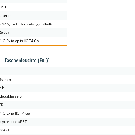
.25 h
atterie
x AAA, im Lieferumfang enthalten
 Stück
 1 G Ex ia op is IIC T4 Ga
 - Taschenleuchte (Ex-)]
46 mm
elb
chutzklasse 0
ED
 1 G Ex ia IIC T4 Ga
olycarbonat/PBT
88421