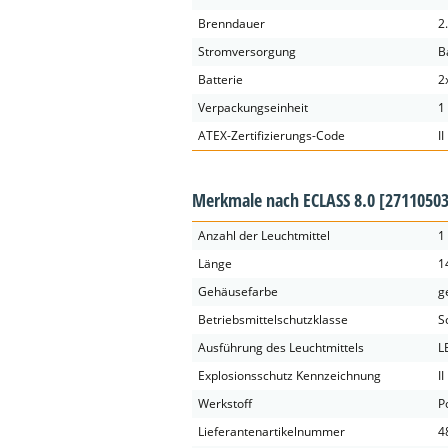
Brenndauer
2
Stromversorgung
B
Batterie
2
Verpackungseinheit
1
ATEX-Zertifizierungs-Code
II
Merkmale nach ECLASS 8.0
[27110503
Anzahl der Leuchtmittel
1
Länge
1
Gehäusefarbe
g
Betriebsmittelschutzklasse
S
Ausführung des Leuchtmittels
L
Explosionsschutz Kennzeichnung
II
Werkstoff
P
Lieferantenartikelnummer
4