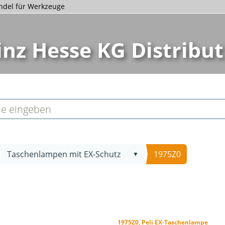
andel für Werkzeuge
inz Hesse KG Distribut
Taschenlampen mit EX-Schutz
1975Z0
▼
1975Z0, Peli EX-Taschenlampe