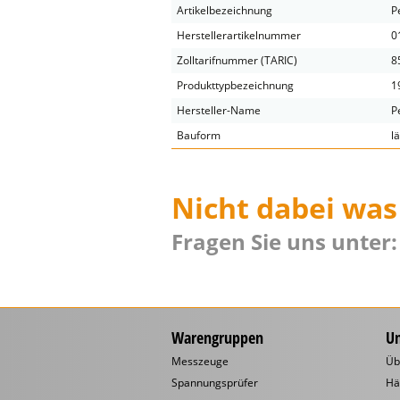
Artikelbezeichnung
P
Herstellerartikelnummer
0
Zolltarifnummer (TARIC)
8
Produkttypbezeichnung
1
Hersteller-Name
Pe
Bauform
l
Nicht dabei was
Fragen Sie uns unter:
Warengruppen
U
Messzeuge
Üb
Spannungsprüfer
Hä