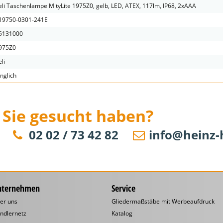
eli Taschenlampe MityLite 1975Z0, gelb, LED, ATEX, 117lm, IP68, 2xAAA
19750-0301-241E
5131000
975Z0
li
änglich
 Sie gesucht haben?
02 02 / 73 42 82
info@heinz-
nternehmen
Service
er uns
Gliedermaßstäbe mit Werbeaufdruck
ndlernetz
Katalog