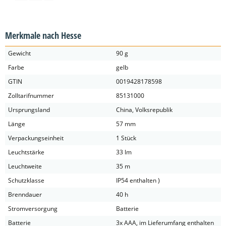
Merkmale nach Hesse
Gewicht
90 g
Farbe
gelb
GTIN
0019428178598
Zolltarifnummer
85131000
Ursprungsland
China, Volksrepublik
Länge
57 mm
Verpackungseinheit
1 Stück
Leuchtstärke
33 lm
Leuchtweite
35 m
Schutzklasse
IP54 enthalten )
Brenndauer
40 h
Stromversorgung
Batterie
Batterie
3x AAA, im Lieferumfang enthalten