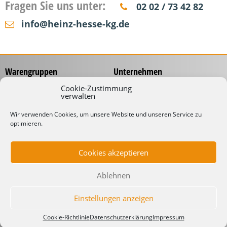
Fragen Sie uns unter:
02 02 / 73 42 82
info@heinz-hesse-kg.de
Warengruppen
Unternehmen
Messzeuge
Über uns
Cookie-Zustimmung
verwalten
Spannungsprüfer
Händlernetz
Schraubwerkzeuge
Service
Wir verwenden Cookies, um unsere Website und unseren Service zu
Koffer & Taschen
optimieren.
Gliedermaßstäbe mit
Werbeaufdruck
Kabelverarbeitung
Katalog
Kabelbinder
Cookies akzeptieren
Downloads
Schneidwaren
Informationen
Industrielampen
Ablehnen
Werkstattbedarf
Lieferbedingungen
Impressum
Einstellungen anzeigen
Datenschutzerklärung
Cookie-Richtlinie
Datenschutzerklärung
Impressum