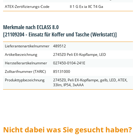
ATEX-Zertifizierungs-Code
II 1 G Ex ia IIC T4 Ga
Merkmale nach ECLASS 8.0
[21109204 - Einsatz für Koffer und Tasche (Werkstatt)]
Lieferantenartikelnummer
489512
Artikelbezeichnung
2745Z0 Peli EX-Kopflampe, LED
Herstellerartikelnummer
027450-0104-241E
Zolltarifnummer (TARIC)
85131000
Produkttypbezeichnung
2745Z0, Peli EX-Kopflampe, gelb, LED, ATEX,
33lm, IP54, 3xAAA
Nicht dabei was Sie gesucht haben?