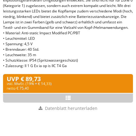
explosionsgefährdeten Umgebungen entwickelt. Sie sind nicht nur für Zone 0
(Kategorie 1) zugelassen, sondern auch extrem kompakt und leicht. Mit drei
leistungsstarken LEDs bietet die Kopflampe zudem verschiedene Modi (hoch,
niedrig, blinkend) und bietet zusätzlich eine Batteriezustandsanzeige. Die
Lampe ist in zwei Farben (gelb und schwarz) erhältlich und umfasst ein
Textil- und ein Gummiband für eine Vielzahl von Kopf-/Helmanwendungen.
• Material: Anti-static Impact Modified PC/PBT
• Leuchtmittel: LED
• Spannung: 4,5 V
• Brenndauer: 40 Std.
• Leuchtweite: 35 m
• Schutzklasse: IP54 (Spritzwassergeschützt)
• Zulassung: II 1 G Ex ia op is IIC T4 Ga
UVP € 89,73
inkl. MwSt. (19% = € 14,33)
netto € 75,40
Datenblatt herunterladen