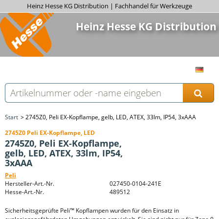
Heinz Hesse KG Distribution | Fachhandel für Werkzeuge
Heinz Hesse KG Distribution
Start
2745Z0, Peli EX-Kopflampe, gelb, LED, ATEX, 33lm, IP54, 3xAAA
2745Z0 Peli EX-Kopflampe, LED
2745Z0, Peli EX-Kopflampe,
gelb, LED, ATEX, 33lm, IP54,
3xAAA
Peli
Hersteller-Art.-Nr.
027450-0104-241E
Hesse-Art.-Nr.
489512
Sicherheitsgeprüfte Peli™ Kopflampen wurden für den Einsatz in