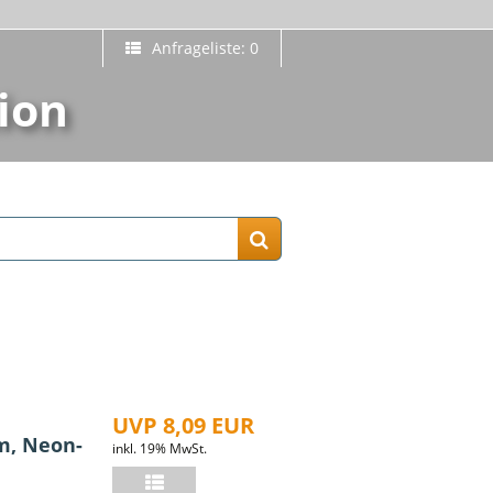
Anfrageliste: 0
ion
UVP 8,09 EUR
m, Neon-
inkl. 19% MwSt.