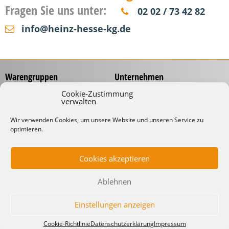
Fragen Sie uns unter:
02 02 / 73 42 82
info@heinz-hesse-kg.de
Warengruppen
Unternehmen
Messzeuge
Über uns
Cookie-Zustimmung
verwalten
Spannungsprüfer
Händlernetz
Schraubwerkzeuge
Service
Wir verwenden Cookies, um unsere Website und unseren Service zu
Koffer & Taschen
optimieren.
Gliedermaßstäbe mit
Werbeaufdruck
Kabelverarbeitung
Katalog
Kabelbinder
Cookies akzeptieren
Downloads
Schneidwaren
Informationen
Industrielampen
Ablehnen
Werkstattbedarf
Lieferbedingungen
Impressum
Einstellungen anzeigen
Datenschutzerklärung
Cookie-Richtlinie
Datenschutzerklärung
Impressum