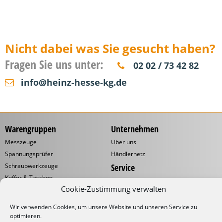
Nicht dabei was Sie gesucht haben?
Fragen Sie uns unter:
02 02 / 73 42 82
info@heinz-hesse-kg.de
Warengruppen
Unternehmen
Messzeuge
Über uns
Spannungsprüfer
Händlernetz
Schraubwerkzeuge
Service
Koffer & Taschen
Gliedermaßstäbe mit
Werbeaufdruck
Cookie-Zustimmung verwalten
Kabelverarbeitung
Katalog
Kabelbinder
Wir verwenden Cookies, um unsere Website und unseren Service zu
Downloads
Schneidwaren
optimieren.