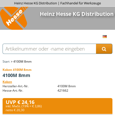
Heinz Hesse KG Distribution | Fachhandel für Werkzeuge
Heinz Hesse KG Distribution
Start
4100M 8mm
Koken 4100M 8mm
4100M 8mm
Koken
Hersteller-Art.-Nr.
4100M 8mm
Hesse-Art.-Nr.
421662
UVP € 24,16
inkl. MwSt. (19% = € 3,86)
netto € 20,30