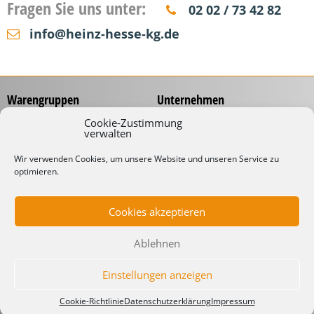
Fragen Sie uns unter:
02 02 / 73 42 82
info@heinz-hesse-kg.de
Warengruppen
Unternehmen
Messzeuge
Über uns
Cookie-Zustimmung
verwalten
Spannungsprüfer
Händlernetz
Schraubwerkzeuge
Service
Wir verwenden Cookies, um unsere Website und unseren Service zu
Koffer & Taschen
optimieren.
Gliedermaßstäbe mit
Werbeaufdruck
Kabelverarbeitung
Katalog
Kabelbinder
Cookies akzeptieren
Downloads
Schneidwaren
Informationen
Industrielampen
Ablehnen
Werkstattbedarf
Lieferbedingungen
Impressum
Einstellungen anzeigen
Datenschutzerklärung
Cookie-Richtlinie
Datenschutzerklärung
Impressum