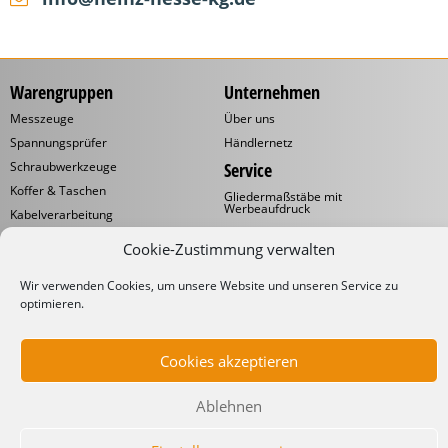
Warengruppen
Unternehmen
Messzeuge
Über uns
Spannungsprüfer
Händlernetz
Schraubwerkzeuge
Service
Koffer & Taschen
Gliedermaßstäbe mit
Werbeaufdruck
Kabelverarbeitung
Katalog
Kabelbinder
Cookie-Zustimmung verwalten
Downloads
Schneidwaren
Informationen
Wir verwenden Cookies, um unsere Website und unseren Service zu
Industrielampen
optimieren.
Werkstattbedarf
Lieferbedingungen
Impressum
Datenschutzerklärung
Cookies akzeptieren
Ablehnen