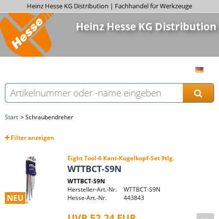
Heinz Hesse KG Distribution | Fachhandel für Werkzeuge
Heinz Hesse KG Distribution
Start
Schraubendreher
Filter
anzeigen
Eight Tool-6 Kant-Kugelkopf-Set 9tlg.
WTTBCT-S9N
WTTBCT-S9N
Hersteller-Art.-Nr.
WTTBCT-S9N
NEU
Hesse-Art.-Nr.
443843
UVP 52,24 EUR