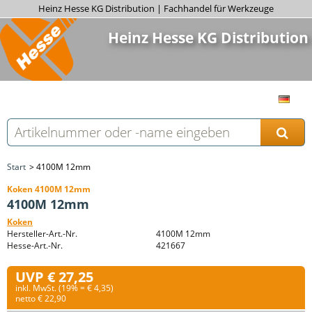
Heinz Hesse KG Distribution | Fachhandel für Werkzeuge
Heinz Hesse KG Distribution
Start
4100M 12mm
Koken 4100M 12mm
4100M 12mm
Koken
Hersteller-Art.-Nr.
4100M 12mm
Hesse-Art.-Nr.
421667
UVP € 27,25
inkl. MwSt. (19% = € 4,35)
netto € 22,90