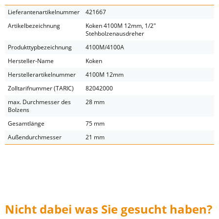
Lieferantenartikelnummer
421667
Artikelbezeichnung
Koken 4100M 12mm, 1/2"
Stehbolzenausdreher
Produkttypbezeichnung
4100M/4100A
Hersteller-Name
Koken
Herstellerartikelnummer
4100M 12mm
Zolltarifnummer (TARIC)
82042000
max. Durchmesser des
28 mm
Bolzens
Gesamtlänge
75 mm
Außendurchmesser
21 mm
Nicht dabei was Sie gesucht haben?