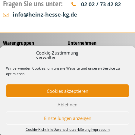
Fragen Sie uns unter:
02 02 / 73 42 82
info@heinz-hesse-kg.de
Warengruppen
Unternehmen
Messzeuge
Über uns
Cookie-Zustimmung
verwalten
Spannungsprüfer
Händlernetz
Schraubwerkzeuge
Service
Wir verwenden Cookies, um unsere Website und unseren Service zu
Koffer & Taschen
optimieren.
Gliedermaßstäbe mit
Werbeaufdruck
Kabelverarbeitung
Katalog
Kabelbinder
Cookies akzeptieren
Downloads
Schneidwaren
Informationen
Industrielampen
Ablehnen
Werkstattbedarf
Lieferbedingungen
Impressum
Einstellungen anzeigen
Datenschutzerklärung
Cookie-Richtlinie
Datenschutzerklärung
Impressum