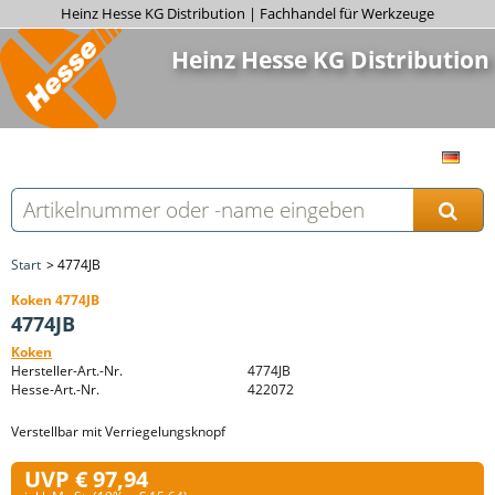
Heinz Hesse KG Distribution | Fachhandel für Werkzeuge
Heinz Hesse KG Distribution
Start
4774JB
Koken 4774JB
4774JB
Koken
Hersteller-Art.-Nr.
4774JB
Hesse-Art.-Nr.
422072
Verstellbar mit Verriegelungsknopf
UVP € 97,94