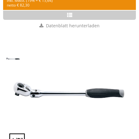
inkl. MwSt. (19% = € 15,64)
netto € 82,30
Datenblatt herunterladen