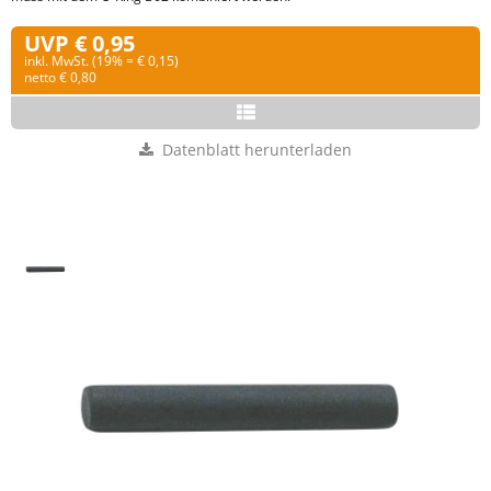
UVP € 0,95
inkl. MwSt. (19% = € 0,15)
netto € 0,80
Datenblatt herunterladen