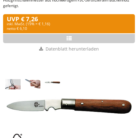
Holzgriffschalenmesser aus hochwertigem FSC-zertifiziertem Buchenholz
gefertigt.
UVP € 7,26
inkl. MwSt. (19% = € 1,16)
netto € 6,10
Datenblatt herunterladen