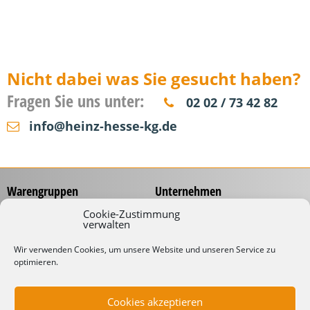
Nicht dabei was Sie gesucht haben?
Fragen Sie uns unter:
02 02 / 73 42 82
info@heinz-hesse-kg.de
Warengruppen
Unternehmen
Messzeuge
Über uns
Cookie-Zustimmung
verwalten
Spannungsprüfer
Händlernetz
Schraubwerkzeuge
Service
Wir verwenden Cookies, um unsere Website und unseren Service zu
Koffer & Taschen
optimieren.
Gliedermaßstäbe mit
Werbeaufdruck
Kabelverarbeitung
Katalog
Kabelbinder
Cookies akzeptieren
Downloads
Schneidwaren