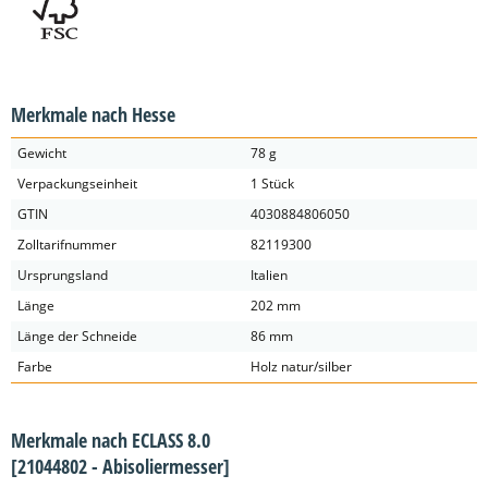
Merkmale nach Hesse
Gewicht
78 g
Verpackungseinheit
1 Stück
GTIN
4030884806050
Zolltarifnummer
82119300
Ursprungsland
Italien
Länge
202 mm
Länge der Schneide
86 mm
Farbe
Holz natur/silber
Merkmale nach ECLASS 8.0
[21044802 - Abisoliermesser]