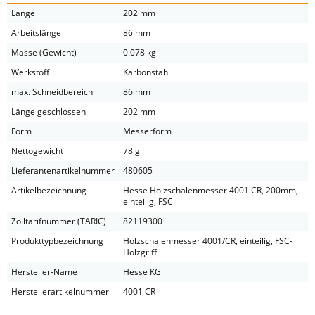
Länge
202 mm
Arbeitslänge
86 mm
Masse (Gewicht)
0.078 kg
Werkstoff
Karbonstahl
max. Schneidbereich
86 mm
Länge geschlossen
202 mm
Form
Messerform
Nettogewicht
78 g
Lieferantenartikelnummer
480605
Artikelbezeichnung
Hesse Holzschalenmesser 4001 CR, 200mm,
einteilig, FSC
Zolltarifnummer (TARIC)
82119300
Produkttypbezeichnung
Holzschalenmesser 4001/CR, einteilig, FSC-
Holzgriff
Hersteller-Name
Hesse KG
Herstellerartikelnummer
4001 CR