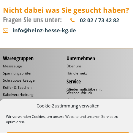
Nicht dabei was Sie gesucht haben?
Fragen Sie uns unter:
02 02 / 73 42 82
info@heinz-hesse-kg.de
Warengruppen
Unternehmen
Messzeuge
Über uns
Spannungsprüfer
Händlernetz
Schraubwerkzeuge
Service
Koffer & Taschen
Gliedermaßstäbe mit
Werbeaufdruck
Kabelverarbeitung
Katalog
Kabelbinder
Cookie-Zustimmung verwalten
Downloads
Schneidwaren
Informationen
Industrielampen
Wir verwenden Cookies, um unsere Website und unseren Service zu
optimieren.
Werkstattbedarf
Lieferbedingungen
Impressum