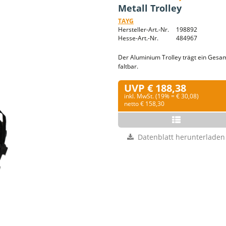
Metall Trolley
TAYG
Hersteller-Art.-Nr.
198892
Hesse-Art.-Nr.
484967
Der Aluminium Trolley trägt ein Gesam
faltbar.
UVP € 188,38
inkl. MwSt. (19% = € 30,08)
netto € 158,30
Datenblatt herunterladen