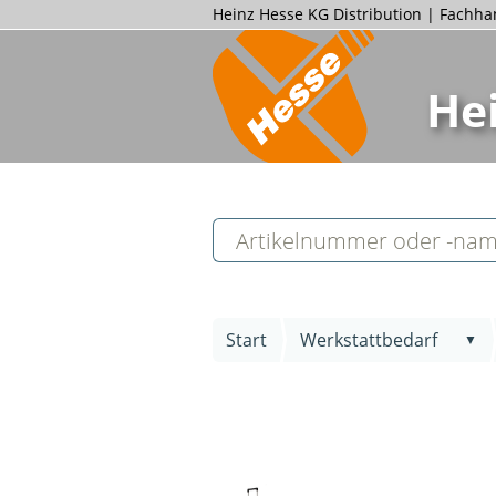
Heinz Hesse KG Distribution | Fachh
He
Start
Werkstattbedarf
▼