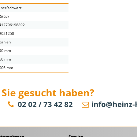
ilber/schwarz
 Stück
412796198892
2021250
panien
90 mm
60 mm
006 mm
 Sie gesucht haben?
02 02 / 73 42 82
info@heinz-