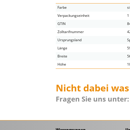
Farbe
s
Verpackungseinheit
1
GTIN
8
Zolltarifnummer
4
Ursprungsland
S
Länge
5
Breite
5
Höhe
1
Nicht dabei was
Fragen Sie uns unter: