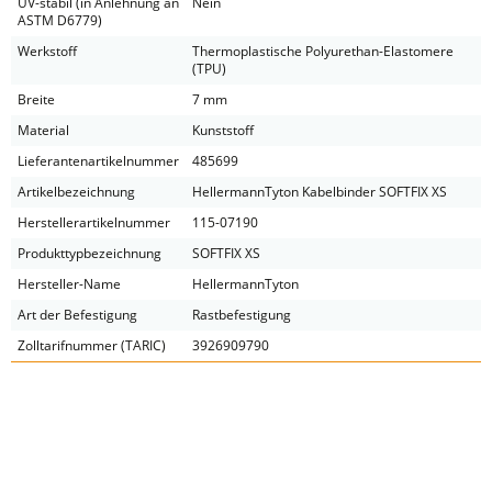
UV-stabil (in Anlehnung an
Nein
ASTM D6779)
Werkstoff
Thermoplastische Polyurethan-Elastomere
(TPU)
Breite
7 mm
Material
Kunststoff
Lieferantenartikelnummer
485699
Artikelbezeichnung
HellermannTyton Kabelbinder SOFTFIX XS
Herstellerartikelnummer
115-07190
Produkttypbezeichnung
SOFTFIX XS
Hersteller-Name
HellermannTyton
Art der Befestigung
Rastbefestigung
Zolltarifnummer (TARIC)
3926909790