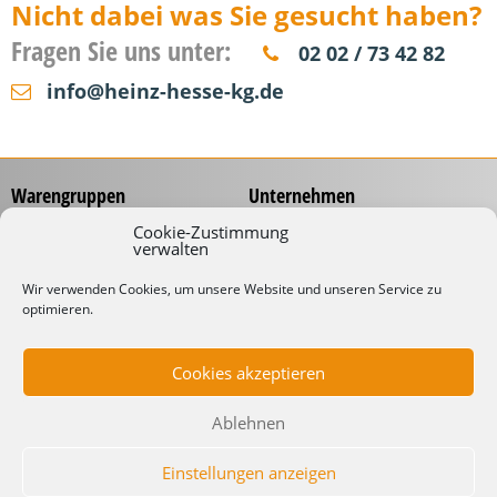
Nicht dabei was Sie gesucht haben?
Fragen Sie uns unter:
02 02 / 73 42 82
info@heinz-hesse-kg.de
Warengruppen
Unternehmen
Messzeuge
Über uns
Cookie-Zustimmung
verwalten
Spannungsprüfer
Händlernetz
Schraubwerkzeuge
Service
Wir verwenden Cookies, um unsere Website und unseren Service zu
Koffer & Taschen
optimieren.
Gliedermaßstäbe mit
Werbeaufdruck
Kabelverarbeitung
Katalog
Kabelbinder
Cookies akzeptieren
Downloads
Schneidwaren
Informationen
Industrielampen
Ablehnen
Werkstattbedarf
Lieferbedingungen
Impressum
Einstellungen anzeigen
Datenschutzerklärung