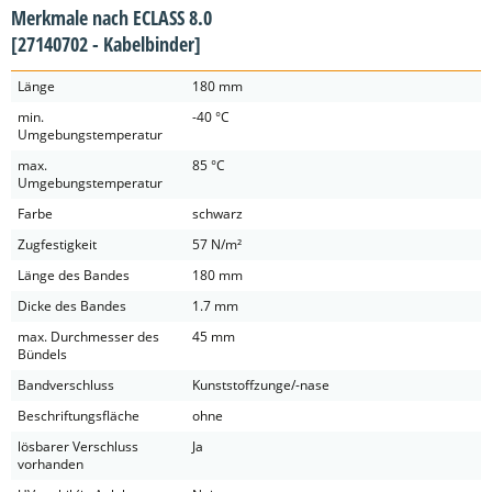
Merkmale nach ECLASS 8.0
[27140702 - Kabelbinder]
Länge
180 mm
min.
-40 °C
Umgebungstemperatur
max.
85 °C
Umgebungstemperatur
Farbe
schwarz
Zugfestigkeit
57 N/m²
Länge des Bandes
180 mm
Dicke des Bandes
1.7 mm
max. Durchmesser des
45 mm
Bündels
Bandverschluss
Kunststoffzunge/-nase
Beschriftungsfläche
ohne
lösbarer Verschluss
Ja
vorhanden