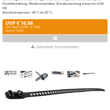
Parallelbündelung. Wiederverwendbar. Brandausbreitung entspricht UL94
HB.
Betriebstemperatur: -40° C bis 85° C.
UVP € 16,66
inkl. MwSt. (19% = € 2,66)
netto € 14,00
Datenblatt herunterladen