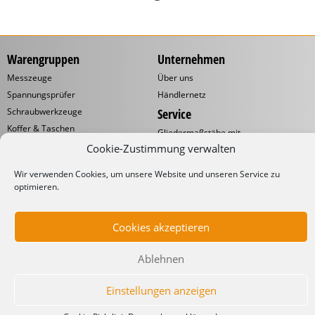
Warengruppen
Unternehmen
Messzeuge
Über uns
Spannungsprüfer
Händlernetz
Schraubwerkzeuge
Service
Koffer & Taschen
Gliedermaßstäbe mit
Werbeaufdruck
Kabelverarbeitung
Cookie-Zustimmung verwalten
Katalog
Kabelbinder
Wir verwenden Cookies, um unsere Website und unseren Service zu
Downloads
Schneidwaren
optimieren.
Informationen
Industrielampen
Werkstattbedarf
Lieferbedingungen
Cookies akzeptieren
Impressum
Datenschutzerklärung
Ablehnen
Einstellungen anzeigen