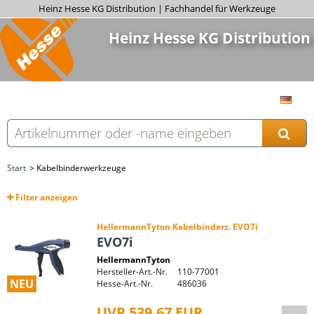
Heinz Hesse KG Distribution | Fachhandel für Werkzeuge
Heinz Hesse KG Distribution
Start
Kabelbinderwerkzeuge
Filter
anzeigen
HellermannTyton Kabelbinderz. EVO7i
EVO7i
HellermannTyton
Hersteller-Art.-Nr.
110-77001
NEU
Hesse-Art.-Nr.
486036
UVP 539,67 EUR