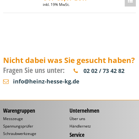
inkl. 19% MwSt.
Nicht dabei was Sie gesucht haben?
Fragen Sie uns unter:
02 02 / 73 42 82
info@heinz-hesse-kg.de
Warengruppen
Unternehmen
Messzeuge
Über uns
Spannungsprüfer
Händlernetz
Schraubwerkzeuge
Service