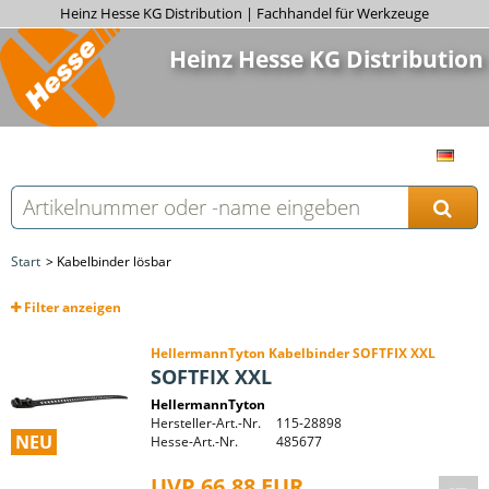
Heinz Hesse KG Distribution | Fachhandel für Werkzeuge
Heinz Hesse KG Distribution
Start
Kabelbinder lösbar
Filter
anzeigen
HellermannTyton Kabelbinder SOFTFIX XXL
SOFTFIX XXL
HellermannTyton
Hersteller-Art.-Nr.
115-28898
NEU
Hesse-Art.-Nr.
485677
UVP 66,88 EUR