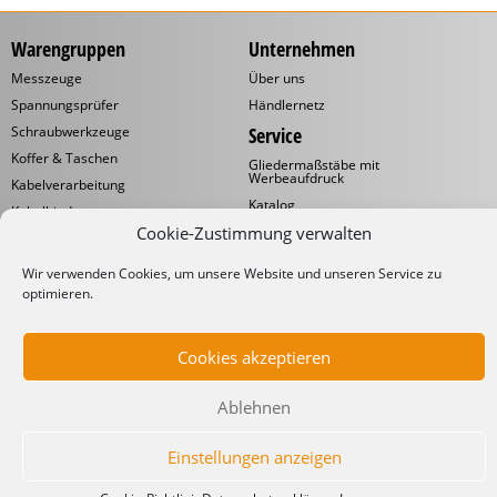
Warengruppen
Unternehmen
Messzeuge
Über uns
Spannungsprüfer
Händlernetz
Schraubwerkzeuge
Service
Koffer & Taschen
Gliedermaßstäbe mit
Werbeaufdruck
Kabelverarbeitung
Katalog
Kabelbinder
Cookie-Zustimmung verwalten
Downloads
Schneidwaren
Informationen
Industrielampen
Wir verwenden Cookies, um unsere Website und unseren Service zu
Werkstattbedarf
Lieferbedingungen
optimieren.
Impressum
Datenschutzerklärung
Cookies akzeptieren
Ablehnen
Einstellungen anzeigen