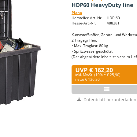
HDP60 HeavyDuty line
Plano
Hersteller-Art.-Nr.
HDP-60
Hesse-Art.-Nr.
488281
Kunststoffkoffer, Geräte- und Werkze
2 Tragegriffen.
• Max. Traglast: 80 kg
• Spritzwassergeschützt
(Der abgebildete Inhalt ist nicht im Li
UVP € 162,20
inkl. MwSt. (19% = € 25,90)
netto € 136,30
Datenblatt herunterladen