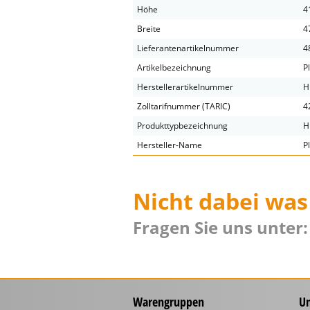
Höhe
4
Breite
4
Lieferantenartikelnummer
4
Artikelbezeichnung
P
Herstellerartikelnummer
H
Zolltarifnummer (TARIC)
4
Produkttypbezeichnung
H
Hersteller-Name
P
Nicht dabei was
Fragen Sie uns unter:
Warengruppen
U