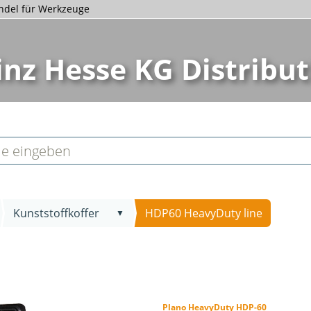
andel für Werkzeuge
inz Hesse KG Distribut
Kunststoffkoffer
HDP60 HeavyDuty line
▼
Plano HeavyDuty HDP-60