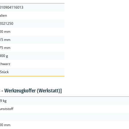
010904116013
alien
2021250
00 mm
15 mm
75 mm
900 g
chwarz
 Stück
 - Werkzeugkoffer (Werkstatt)]
.9 kg
unststoff
00 mm