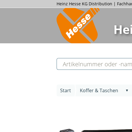
Heinz Hesse KG Distribution | Fachh
He
Start
Koffer & Taschen
▼