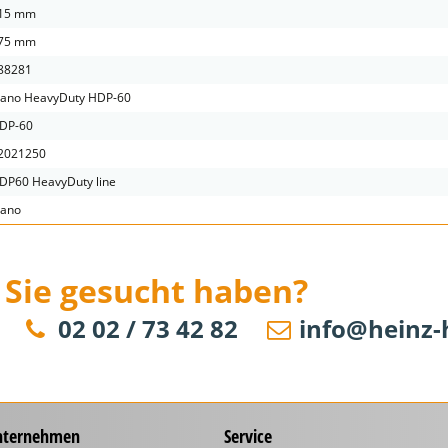
15 mm
75 mm
88281
lano HeavyDuty HDP-60
DP-60
2021250
DP60 HeavyDuty line
lano
 Sie gesucht haben?
02 02 / 73 42 82
info@heinz-
nternehmen
Service