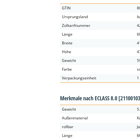
GTIN
8
Ursprungsland
It
Zolltarifnummer
4
Länge
6
Breite
4
Höhe
4
Gewicht
5
Farbe
s
Verpackungseinheit
1
Merkmale nach ECLASS 8.0
[21100103
Gewicht
5
Außenmaterial
K
rollbar
Ja
Länge
6