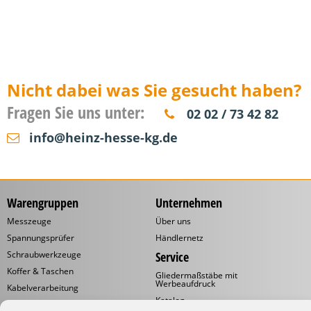
Nicht dabei was Sie gesucht haben?
Fragen Sie uns unter:
02 02 / 73 42 82
info@heinz-hesse-kg.de
Warengruppen
Unternehmen
Messzeuge
Über uns
Spannungsprüfer
Händlernetz
Schraubwerkzeuge
Service
Koffer & Taschen
Gliedermaßstäbe mit
Werbeaufdruck
Kabelverarbeitung
Katalog
Kabelbinder