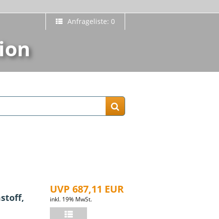
Anfrageliste: 0
ion
UVP 687,11 EUR
stoff,
inkl. 19% MwSt.