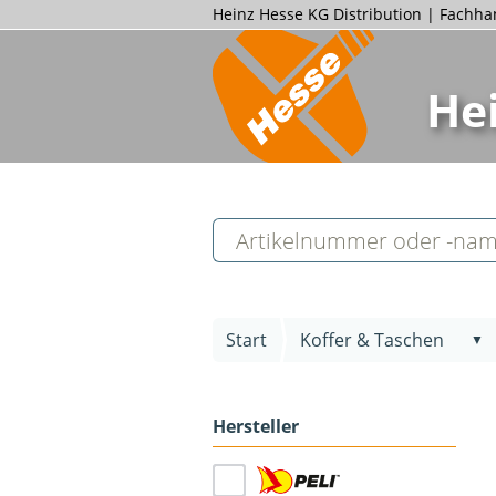
Heinz Hesse KG Distribution | Fachh
He
Start
Koffer & Taschen
▼
Hersteller