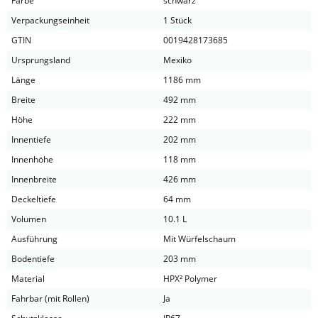
Farbe
schwarz
Verpackungseinheit
1 Stück
GTIN
0019428173685
Ursprungsland
Mexiko
Länge
1186 mm
Breite
492 mm
Höhe
222 mm
Innentiefe
202 mm
Innenhöhe
118 mm
Innenbreite
426 mm
Deckeltiefe
64 mm
Volumen
10.1 L
Ausführung
Mit Würfelschaum
Bodentiefe
203 mm
Material
HPX² Polymer
Fahrbar (mit Rollen)
Ja