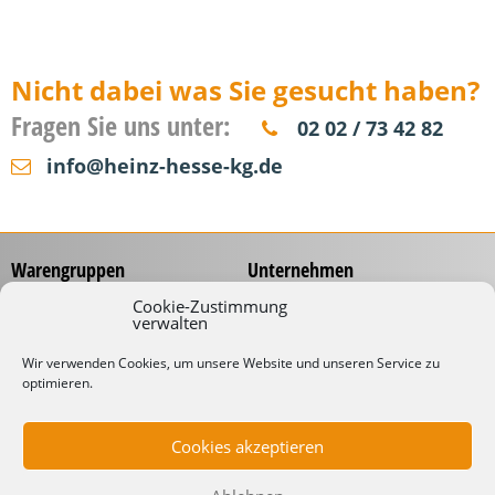
Nicht dabei was Sie gesucht haben?
Fragen Sie uns unter:
02 02 / 73 42 82
info@heinz-hesse-kg.de
Warengruppen
Unternehmen
Messzeuge
Über uns
Cookie-Zustimmung
verwalten
Spannungsprüfer
Händlernetz
Schraubwerkzeuge
Service
Wir verwenden Cookies, um unsere Website und unseren Service zu
Koffer & Taschen
optimieren.
Gliedermaßstäbe mit
Werbeaufdruck
Kabelverarbeitung
Katalog
Kabelbinder
Cookies akzeptieren
Downloads
Schneidwaren
Informationen
Industrielampen