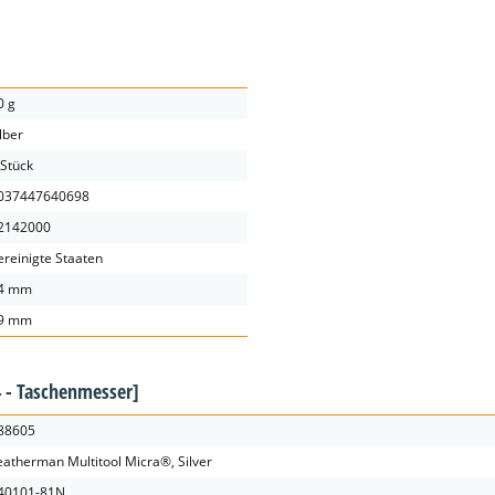
0 g
ilber
 Stück
037447640698
2142000
ereinigte Staaten
4 mm
9 mm
 - Taschenmesser]
88605
eatherman Multitool Micra®, Silver
40101-81N