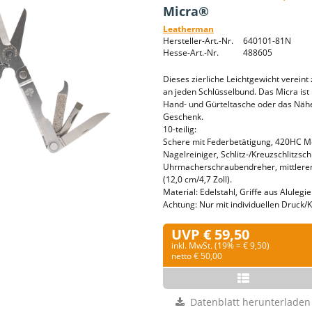
Micra®
Leatherman
Hersteller-Art.-Nr.
640101-81N
Hesse-Art.-Nr.
488605
Dieses zierliche Leichtgewicht verein
an jeden Schlüsselbund. Das Micra ist
Hand- und Gürteltasche oder das Nähe
Geschenk.
10-teilig:
Schere mit Federbetätigung, 420HC Mes
Nagelreiniger, Schlitz-/Kreuzschlitzs
Uhrmacherschraubendreher, mittlerer 
(12,0 cm/4,7 Zoll).
Material: Edelstahl, Griffe aus Alulegi
Achtung: Nur mit individuellen Druck/
UVP € 59,50
inkl. MwSt. (19% = € 9,50)
netto € 50,00
Datenblatt herunterladen