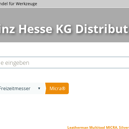
andel für Werkzeuge
inz Hesse KG Distribut
Freizeitmesser
Micra®
▼
Leatherman Multitool MICRA, Silver