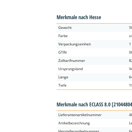
Merkmale nach Hesse
Gewicht
5
Farbe
s
Verpackungseinheit
1
GTIN
0
Zolltarifnummer
8
Ursprungsland
V
Länge
6
Tiefe
1
Merkmale nach ECLASS 8.0
[21044804
Lieferantenartikelnummer
4
Artikelbezeichnung
L
Herstellerartikelnummer
6