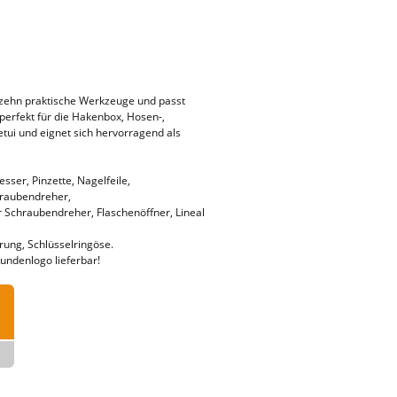
t zehn praktische Werkzeuge und passt
 perfekt für die Hakenbox, Hosen-,
tui und eignet sich hervorragend als
ser, Pinzette, Nagelfeile,
chraubendreher,
Schraubendreher, Flaschenöffner, Lineal
erung, Schlüsselringöse.
Kundenlogo lieferbar!