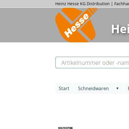
Heinz Hesse KG Distribution | Fachh
He
Start
Schneidwaren
▼