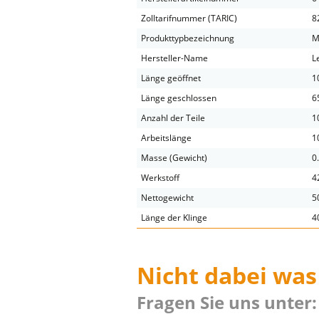
Zolltarifnummer (TARIC)
8
Produkttypbezeichnung
M
Hersteller-Name
L
Länge geöffnet
1
Länge geschlossen
6
Anzahl der Teile
1
Arbeitslänge
1
Masse (Gewicht)
0
Werkstoff
4
Nettogewicht
5
Länge der Klinge
4
Nicht dabei was
Fragen Sie uns unter: