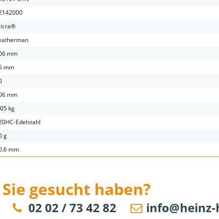
2142000
icra®
eatherman
06 mm
5 mm
0
06 mm
.05 kg
20HC-Edelstahl
0 g
0.6 mm
 Sie gesucht haben?
02 02 / 73 42 82
info@heinz-