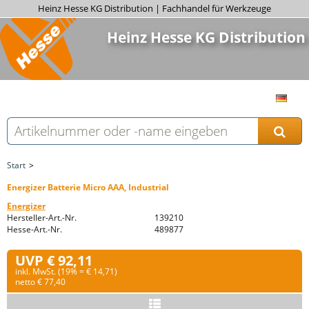
Heinz Hesse KG Distribution | Fachhandel für Werkzeuge
Heinz Hesse KG Distribution
Start
Energizer Batterie Micro AAA, Industrial
Energizer
Hersteller-Art.-Nr.
139210
Hesse-Art.-Nr.
489877
UVP € 92,11
inkl. MwSt. (19% = € 14,71)
netto € 77,40