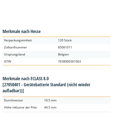
Merkmale nach Hesse
Verpackungseinheit
120 Stück
Zolltarifnummer
85061011
Ursprungsland
Belgien
GTIN
7638900361063
Merkmale nach ECLASS 8.0
[27050401 - Gerätebatterie Standard (nicht wieder
aufladbar))]
Durchmesser
10.5 mm
Höhe inklusive der Pole
44.5 mm