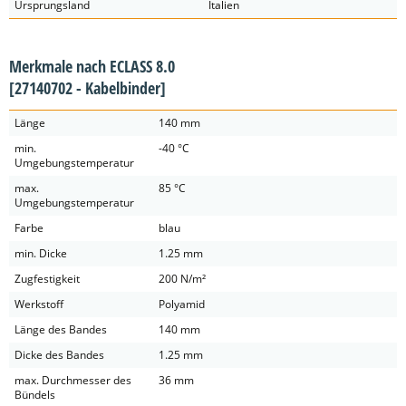
Ursprungsland
Italien
Merkmale nach ECLASS 8.0
[27140702 - Kabelbinder]
Länge
140 mm
min.
-40 °C
Umgebungstemperatur
max.
85 °C
Umgebungstemperatur
Farbe
blau
min. Dicke
1.25 mm
Zugfestigkeit
200 N/m²
Werkstoff
Polyamid
Länge des Bandes
140 mm
Dicke des Bandes
1.25 mm
max. Durchmesser des
36 mm
Bündels