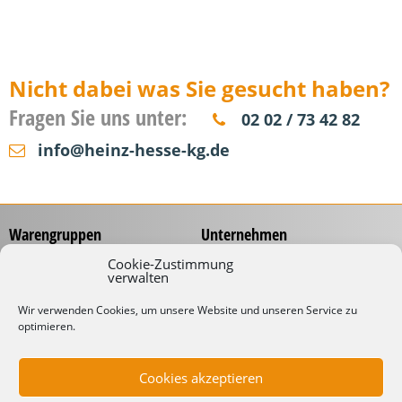
Nicht dabei was Sie gesucht haben?
Fragen Sie uns unter:
02 02 / 73 42 82
info@heinz-hesse-kg.de
Warengruppen
Unternehmen
Messzeuge
Über uns
Cookie-Zustimmung
verwalten
Spannungsprüfer
Händlernetz
Schraubwerkzeuge
Service
Wir verwenden Cookies, um unsere Website und unseren Service zu
Koffer & Taschen
optimieren.
Gliedermaßstäbe mit
Werbeaufdruck
Kabelverarbeitung
Katalog
Kabelbinder
Cookies akzeptieren
Downloads
Schneidwaren