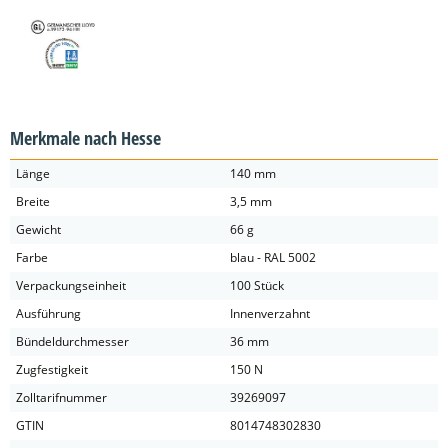
Merkmale nach Hesse
Länge
140 mm
Breite
3,5 mm
Gewicht
66 g
Farbe
blau - RAL 5002
Verpackungseinheit
100 Stück
Ausführung
Innenverzahnt
Bündeldurchmesser
36 mm
Zugfestigkeit
150 N
Zolltarifnummer
39269097
GTIN
8014748302830