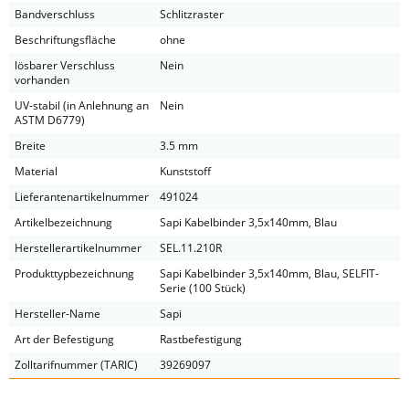
Bandverschluss
Schlitzraster
Beschriftungsfläche
ohne
lösbarer Verschluss
Nein
vorhanden
UV-stabil (in Anlehnung an
Nein
ASTM D6779)
Breite
3.5 mm
Material
Kunststoff
Lieferantenartikelnummer
491024
Artikelbezeichnung
Sapi Kabelbinder 3,5x140mm, Blau
Herstellerartikelnummer
SEL.11.210R
Produkttypbezeichnung
Sapi Kabelbinder 3,5x140mm, Blau, SELFIT-
Serie (100 Stück)
Hersteller-Name
Sapi
Art der Befestigung
Rastbefestigung
Zolltarifnummer (TARIC)
39269097