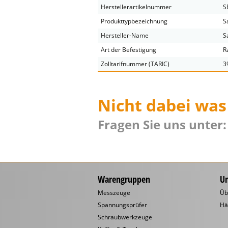
Herstellerartikelnummer
S
Produkttypbezeichnung
S
Hersteller-Name
S
Art der Befestigung
R
Zolltarifnummer (TARIC)
3
Nicht dabei was
Fragen Sie uns unter:
Warengruppen
U
Messzeuge
Üb
Spannungsprüfer
Hä
Schraubwerkzeuge