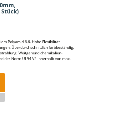
360mm,
 Stück)
iem Polyamid 6.6. Hohe Flexibilität
gen. Überdurchschnittlich farbbeständig,
nstrahlung. Weitgehend chemikalien-
end der Norm UL94 V2 innerhalb von max.