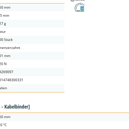
60 mm
,5 mm
27 g
atur
00 Stück
nnenverzahnt
01 mm
20 N
9269097
014748300331
alien
 - Kabelbinder]
60 mm
40 °C