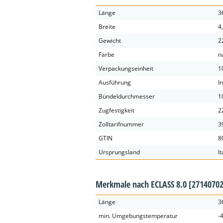
Länge
3
Breite
4
Gewicht
2
Farbe
n
Verpackungseinheit
1
Ausführung
I
Bündeldurchmesser
1
Zugfestigkeit
2
Zolltarifnummer
3
GTIN
8
Ursprungsland
It
Merkmale nach ECLASS 8.0
[27140702
Länge
3
min. Umgebungstemperatur
-