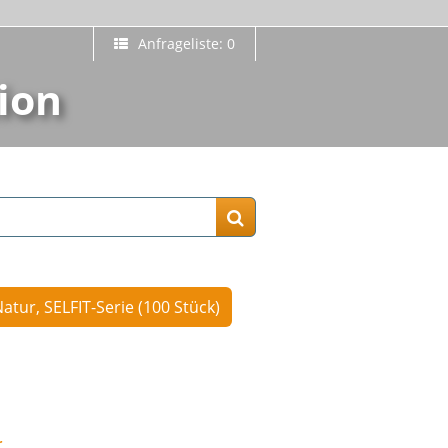
Anfrageliste: 0
ion
tur, SELFIT-Serie (100 Stück)
r