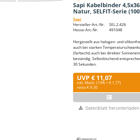
Sapi Kabelbinder 4,5x
Natur, SELFIT-Serie (100
Sapi
Hersteller-Art.-Nr.
SEL.2.426
Hesse-Art.-Nr.
491048
Hergestellt aus halogen- und silikonfre
auch bei starken Temperaturschwankun
(farbecht) auch bei direkter Sonnenei
beständig. Selbstlöschend entsprech
30 Sekunden.
UVP € 11,07
inkl. MwSt. (19% = € 1,77)
netto € 9,30
Datenblatt herunterladen