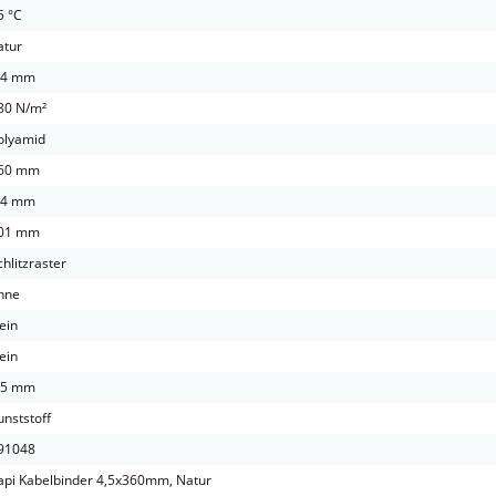
5 °C
atur
.4 mm
80 N/m²
olyamid
60 mm
.4 mm
01 mm
chlitzraster
hne
ein
ein
.5 mm
unststoff
91048
api Kabelbinder 4,5x360mm, Natur