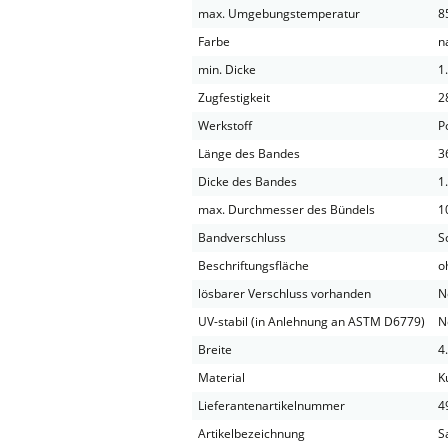
max. Umgebungstemperatur
8
Farbe
n
min. Dicke
1
Zugfestigkeit
2
Werkstoff
P
Länge des Bandes
3
Dicke des Bandes
1
max. Durchmesser des Bündels
1
Bandverschluss
S
Beschriftungsfläche
o
lösbarer Verschluss vorhanden
N
UV-stabil (in Anlehnung an ASTM D6779)
N
Breite
4
Material
K
Lieferantenartikelnummer
4
Artikelbezeichnung
S