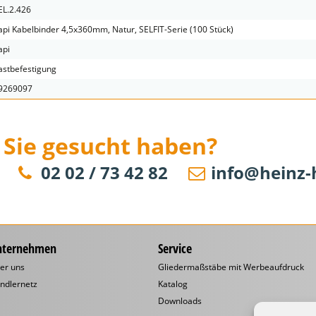
EL.2.426
api Kabelbinder 4,5x360mm, Natur, SELFIT-Serie (100 Stück)
api
astbefestigung
9269097
 Sie gesucht haben?
02 02 / 73 42 82
info@heinz-
nternehmen
Service
er uns
Gliedermaßstäbe mit Werbeaufdruck
ndlernetz
Katalog
Downloads