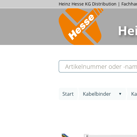
Heinz Hesse KG Distribution | Fachh
He
Start
Kabelbinder
Ka
▼