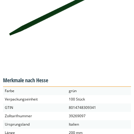
Merkmale nach Hesse
Farbe
grün
Verpackungseinheit
100 Stück
GTIN
8014748309341
Zolltarifnummer
39269097
Ursprungsland
Italien
Länge
200 mm