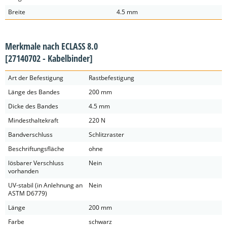
Breite
4.5 mm
Merkmale nach ECLASS 8.0
[27140702 - Kabelbinder]
Art der Befestigung
Rastbefestigung
Länge des Bandes
200 mm
Dicke des Bandes
4.5 mm
Mindesthaltekraft
220 N
Bandverschluss
Schlitzraster
Beschriftungsfläche
ohne
lösbarer Verschluss
Nein
vorhanden
UV-stabil (in Anlehnung an
Nein
ASTM D6779)
Länge
200 mm
Farbe
schwarz