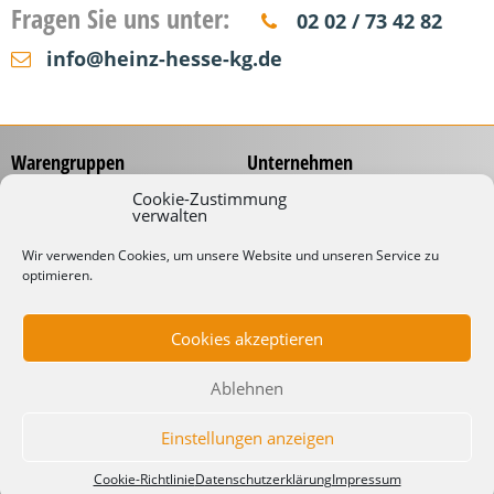
Fragen Sie uns unter:
02 02 / 73 42 82
info@heinz-hesse-kg.de
Warengruppen
Unternehmen
Messzeuge
Über uns
Cookie-Zustimmung
verwalten
Spannungsprüfer
Händlernetz
Schraubwerkzeuge
Service
Wir verwenden Cookies, um unsere Website und unseren Service zu
Koffer & Taschen
optimieren.
Gliedermaßstäbe mit
Werbeaufdruck
Kabelverarbeitung
Katalog
Kabelbinder
Cookies akzeptieren
Downloads
Schneidwaren
Informationen
Industrielampen
Ablehnen
Werkstattbedarf
Lieferbedingungen
Impressum
Einstellungen anzeigen
Datenschutzerklärung
Cookie-Richtlinie
Datenschutzerklärung
Impressum