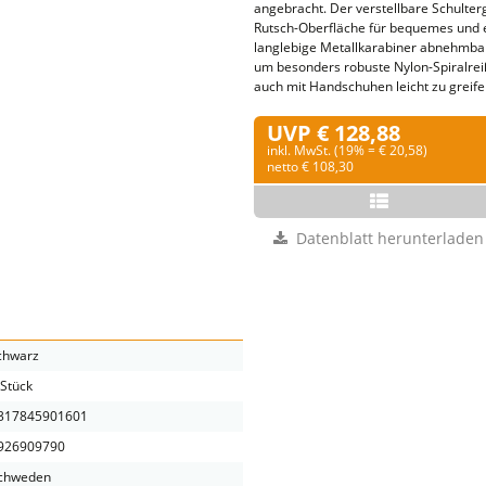
angebracht. Der verstellbare Schulterg
Rutsch-Oberfläche für bequemes und e
langlebige Metallkarabiner abnehmbar
um besonders robuste Nylon-Spiralrei
auch mit Handschuhen leicht zu greife
UVP € 128,88
inkl. MwSt. (19% = € 20,58)
netto € 108,30
Datenblatt herunterladen
chwarz
 Stück
317845901601
926909790
chweden