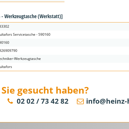
 - Werkzeugtasche (Werkstatt)]
83302
ultafors Servicetasche - 590160
90160
926909790
echniker-Werkzeugtasche
ultafors
 Sie gesucht haben?
02 02 / 73 42 82
info@heinz-