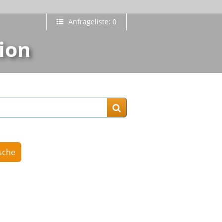
Anfrageliste: 0
ion
sche