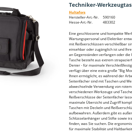
Techniker-Werkzeugta
Hultafors
Hersteller-Art.-Nr.
590160
Hesse-Art.-Nr.
483302
Eine geschlossene und kompakte Werkz
Wartungspersonal und Elektriker entwic
mit Reißverschlüssen verschließbar si
einsehbar oder zugänglich ist und Ihr
an Gegenständen verfangen oder die 
Tasche besteht aus extrem strapazierf
Denier - für maximale Verschleißfestig
verfügt über eine extra große "Big M
Ihnen ermöglicht, es während der Arbei
Seitenfächer sind mit Taschen und W
abwechselnde Verwendung von rotem u
verschiedenen Werkzeuge und Taschen
Reißverschlüsse der Seitenfächer lassen
maximale Übersicht und Zugriff kompl
Taschen mit Deckeln und Reißverschlü
aufbewahren. Außerdem gibt es außen
Schlüsselanhänger und Stifte sowie tr
finden, was Sie suchen. Die ergonomi
für maximale Stabilität und Haltbarkei