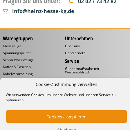
Fragen Sie uns unter:
02 02 / 73 42 82
info@heinz-hesse-kg.de
Warengruppen
Unternehmen
Messzeuge
Über uns
Spannungsprüfer
Händlernetz
Schraubwerkzeuge
Service
Koffer & Taschen
Gliedermaßstäbe mit
Werbeaufdruck
Kabelverarbeitung
Katalog
Kabelbinder
Cookie-Zustimmung verwalten
Downloads
Schneidwaren
Informationen
Industrielampen
Wir verwenden Cookies, um unsere Website und unseren Service zu
optimieren.
Werkstattbedarf
Lieferbedingungen
Impressum
Datenschutzerklärung
Cookies akzeptieren
Ablehnen