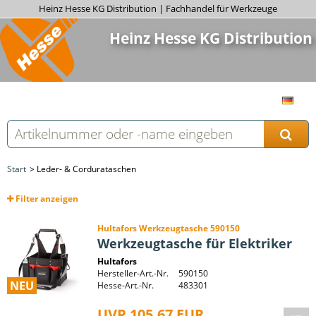
Heinz Hesse KG Distribution | Fachhandel für Werkzeuge
Heinz Hesse KG Distribution
Start
Leder- & Cordurataschen
Filter
anzeigen
Hultafors Werkzeugtasche 590150
Werkzeugtasche für Elektriker
Hultafors
Hersteller-Art.-Nr.
590150
NEU
Hesse-Art.-Nr.
483301
UVP 105,67 EUR