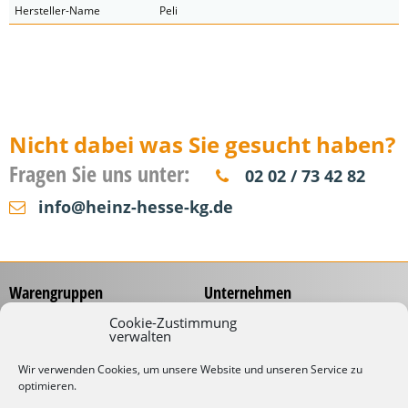
Hersteller-Name
Peli
Nicht dabei was Sie gesucht haben?
Fragen Sie uns unter:
02 02 / 73 42 82
info@heinz-hesse-kg.de
Warengruppen
Unternehmen
Messzeuge
Über uns
Cookie-Zustimmung
verwalten
Spannungsprüfer
Händlernetz
Schraubwerkzeuge
Service
Wir verwenden Cookies, um unsere Website und unseren Service zu
Koffer & Taschen
optimieren.
Gliedermaßstäbe mit
Werbeaufdruck
Kabelverarbeitung