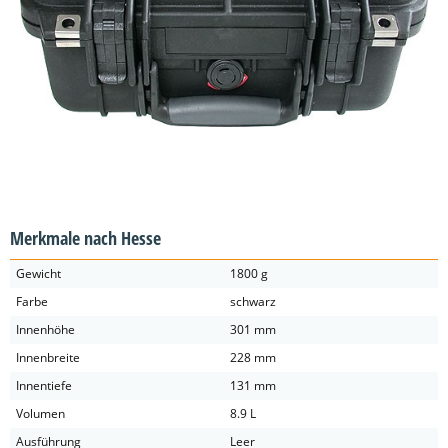
Merkmale nach Hesse
Gewicht
1800 g
Farbe
schwarz
Innenhöhe
301 mm
Innenbreite
228 mm
Innentiefe
131 mm
Volumen
8.9 L
Ausführung
Leer