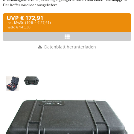
Der Koffer wird leer ausgeliefert.
UVP € 172,91
inkl. MwSt. (19% = € 27,61)
netto € 145,30
Datenblatt herunterladen