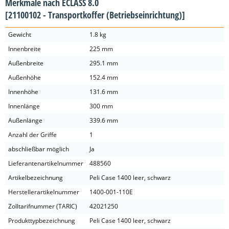
Merkmale nach ECLASS 8.0
[21100102 - Transportkoffer (Betriebseinrichtung)]
Gewicht
1.8 kg
Innenbreite
225 mm
Außenbreite
295.1 mm
Außenhöhe
152.4 mm
Innenhöhe
131.6 mm
Innenlänge
300 mm
Außenlänge
339.6 mm
Anzahl der Griffe
1
abschließbar möglich
Ja
Lieferantenartikelnummer
488560
Artikelbezeichnung
Peli Case 1400 leer, schwarz
Herstellerartikelnummer
1400-001-110E
Zolltarifnummer (TARIC)
42021250
Produkttypbezeichnung
Peli Case 1400 leer, schwarz