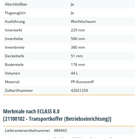
Abschließbar
Ja
Flugtauglich
Ja
Ausführung
Würfelschaum
Innentiefe
229 mm
Innenhöhe
506 mm
Innenbreite
380 mm
Deckeltiefe
51 mm
Bodentiefe
178 mm
Volumen
44 L
Material
PP-Kunststoff
Zolltarifnummer
42021250
Merkmale nach ECLASS 8.0
[21100102 - Transportkoffer (Betriebseinrichtung)]
Lieferantenartikelnummer
489443