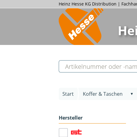
Heinz Hesse KG Distribution | Fachh
He
Start
Koffer & Taschen
▼
Hersteller