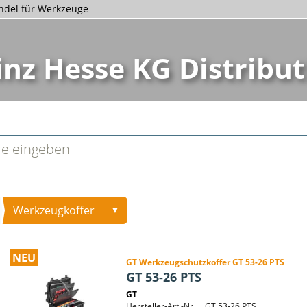
andel für Werkzeuge
inz Hesse KG Distribut
Werkzeugkoffer
▼
NEU
GT Werkzeugschutzkoffer GT 53-26 PTS
GT 53-26 PTS
GT
Hersteller-Art.-Nr.
GT 53-26 PTS