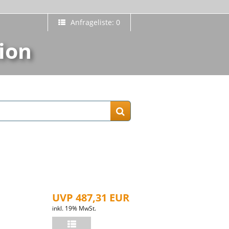
Anfrageliste: 0
ion
UVP 487,31 EUR
inkl. 19% MwSt.