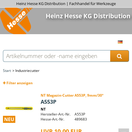
Heinz Hesse KG Distribution | Fachhandel für Werkzeuge
Heinz Hesse KG Distribution
Start
Industriecutter
Filter
anzeigen
NT Magazin-Cutter A553P, 9mm/30°
A553P
NT
Hersteller-Art.-Nr.
A553P
NEU
Hesse-Art.-Nr.
489683
UVP 10,00 EUR