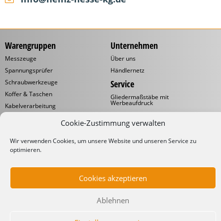
Warengruppen
Unternehmen
Messzeuge
Über uns
Spannungsprüfer
Händlernetz
Schraubwerkzeuge
Service
Koffer & Taschen
Gliedermaßstäbe mit
Werbeaufdruck
Kabelverarbeitung
Katalog
Kabelbinder
Cookie-Zustimmung verwalten
Downloads
Schneidwaren
Informationen
Wir verwenden Cookies, um unsere Website und unseren Service zu
Industrielampen
optimieren.
Werkstattbedarf
Lieferbedingungen
Impressum
Datenschutzerklärung
Cookies akzeptieren
Ablehnen