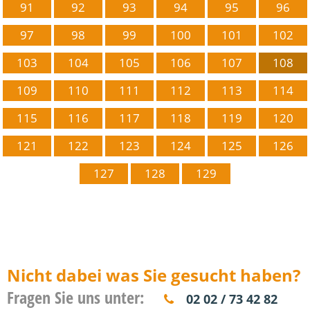
91
92
93
94
95
96
97
98
99
100
101
102
103
104
105
106
107
108
109
110
111
112
113
114
115
116
117
118
119
120
121
122
123
124
125
126
127
128
129
Nicht dabei was Sie gesucht haben?
Fragen Sie uns unter:
02 02 / 73 42 82