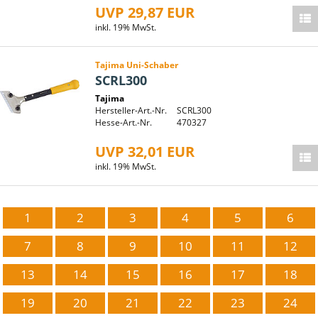
UVP 29,87 EUR
inkl. 19% MwSt.
Tajima Uni-Schaber
SCRL300
Tajima
Hersteller-Art.-Nr.
SCRL300
Hesse-Art.-Nr.
470327
UVP 32,01 EUR
inkl. 19% MwSt.
1
2
3
4
5
6
7
8
9
10
11
12
13
14
15
16
17
18
19
20
21
22
23
24