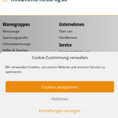
Warengruppen
Unternehmen
Messzeuge
Über uns
Spannungsprüfer
Händlernetz
Schraubwerkzeuge
Service
Koffer & Taschen
Gliedermaßstäbe mit
Werbeaufdruck
Kabelverarbeitung
Cookie-Zustimmung verwalten
Katalog
Kabelbinder
Wir verwenden Cookies, um unsere Website und unseren Service zu
Downloads
Schneidwaren
optimieren.
Informationen
Industrielampen
Werkstattbedarf
Lieferbedingungen
Cookies akzeptieren
Impressum
Datenschutzerklärung
Ablehnen
Einstellungen anzeigen