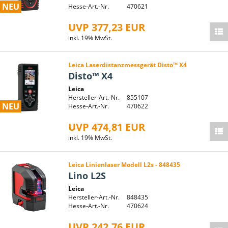
NEU
Hesse-Art.-Nr.
470621
UVP 377,23 EUR
inkl. 19% MwSt.
Leica Laserdistanzmessgerät Disto™ X4
Disto™ X4
Leica
Hersteller-Art.-Nr.
855107
NEU
Hesse-Art.-Nr.
470622
UVP 474,81 EUR
inkl. 19% MwSt.
Leica Linienlaser Modell L2s - 848435
Lino L2S
Leica
Hersteller-Art.-Nr.
848435
Hesse-Art.-Nr.
470624
UVP 242,76 EUR