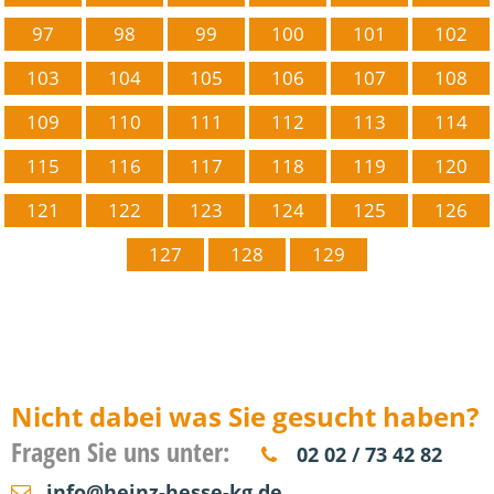
97
98
99
100
101
102
103
104
105
106
107
108
109
110
111
112
113
114
115
116
117
118
119
120
121
122
123
124
125
126
127
128
129
Nicht dabei was Sie gesucht haben?
Fragen Sie uns unter:
02 02 / 73 42 82
info@heinz-hesse-kg.de