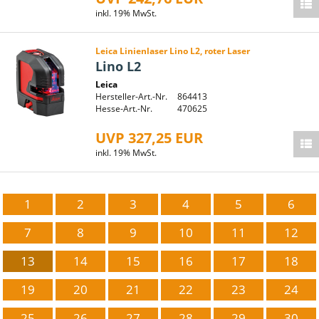
inkl. 19% MwSt.
Leica Linienlaser Lino L2, roter Laser
Lino L2
Leica
Hersteller-Art.-Nr.
864413
Hesse-Art.-Nr.
470625
UVP 327,25 EUR
inkl. 19% MwSt.
1
2
3
4
5
6
7
8
9
10
11
12
13
14
15
16
17
18
19
20
21
22
23
24
25
26
27
28
29
30