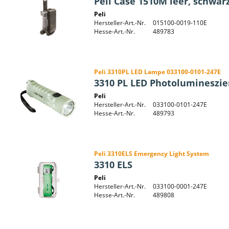
Peli Case 1510M leer, schwar
Peli
Hersteller-Art.-Nr.
015100-0019-110E
Hesse-Art.-Nr.
489783
Peli 3310PL LED Lampe 033100-0101-247E
3310 PL LED Photolumineszi
Peli
Hersteller-Art.-Nr.
033100-0101-247E
Hesse-Art.-Nr.
489793
Peli 3310ELS Emergency Light System
3310 ELS
Peli
Hersteller-Art.-Nr.
033100-0001-247E
Hesse-Art.-Nr.
489808