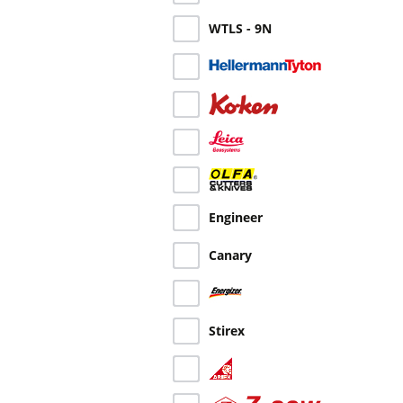
WTLS - 9N
Engineer
Canary
Stirex