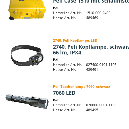
Peli Case 1510 mit Schaumsto
Peli
Hersteller-Art.-Nr.
1510-000-240E
Hesse-Art.-Nr.
489469
2740, Peli Kopflampe, LED
2740, Peli Kopflampe, schwarz
66 lm, IPX4
Peli
Hersteller-Art.-Nr.
027400-0101-110E
Hesse-Art.-Nr.
489491
Peli Taschenlampe 7060, schwarz
7060 LED
Peli
Hersteller-Art.-Nr.
070600-0001-110E
Hesse-Art.-Nr.
489495