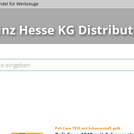
andel für Werkzeuge
inz Hesse KG Distribut
Peli Case 1510 mit Schaumstoff, gelb