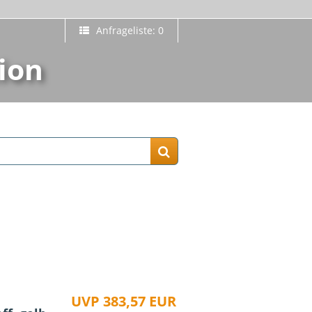
Anfrageliste: 0
ion
UVP 383,57 EUR