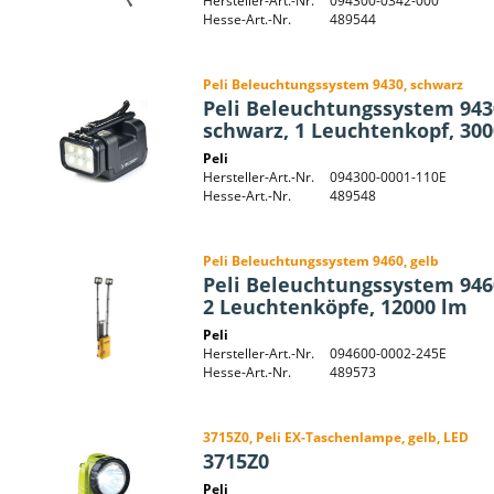
Hersteller-Art.-Nr.
094300-0342-000
Hesse-Art.-Nr.
489544
Peli Beleuchtungssystem 9430, schwarz
Peli Beleuchtungssystem 943
schwarz, 1 Leuchtenkopf, 30
Peli
Hersteller-Art.-Nr.
094300-0001-110E
Hesse-Art.-Nr.
489548
Peli Beleuchtungssystem 9460, gelb
Peli Beleuchtungssystem 9460
2 Leuchtenköpfe, 12000 lm
Peli
Hersteller-Art.-Nr.
094600-0002-245E
Hesse-Art.-Nr.
489573
3715Z0, Peli EX-Taschenlampe, gelb, LED
3715Z0
Peli