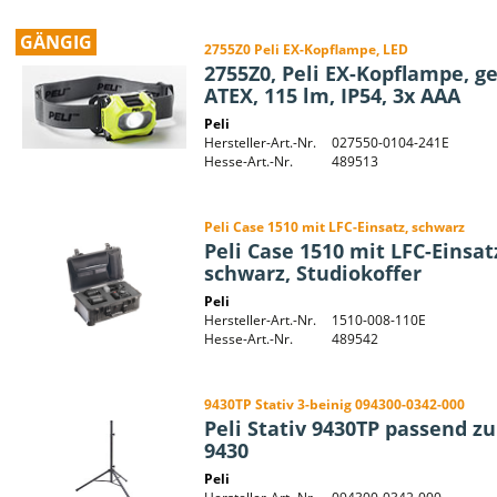
GÄNGIG
2755Z0 Peli EX-Kopflampe, LED
2755Z0, Peli EX-Kopflampe, ge
ATEX, 115 lm, IP54, 3x AAA
Peli
Hersteller-Art.-Nr.
027550-0104-241E
Hesse-Art.-Nr.
489513
Peli Case 1510 mit LFC-Einsatz, schwarz
Peli Case 1510 mit LFC-Einsat
schwarz, Studiokoffer
Peli
Hersteller-Art.-Nr.
1510-008-110E
Hesse-Art.-Nr.
489542
9430TP Stativ 3-beinig 094300-0342-000
Peli Stativ 9430TP passend z
9430
Peli