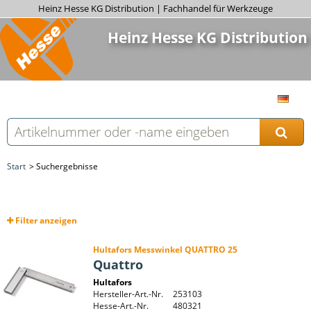
Heinz Hesse KG Distribution | Fachhandel für Werkzeuge
Heinz Hesse KG Distribution
Start
Suchergebnisse
Filter
anzeigen
Hultafors Messwinkel QUATTRO 25
Quattro
Hultafors
Hersteller-Art.-Nr.
253103
Hesse-Art.-Nr.
480321