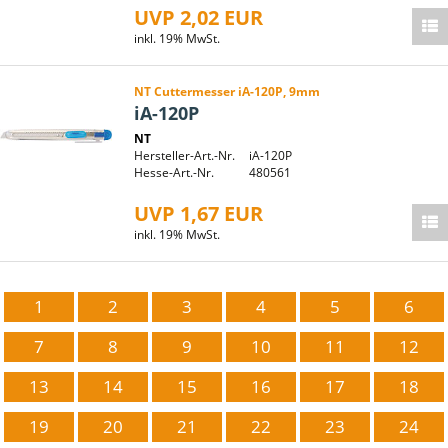
UVP 2,02 EUR
inkl. 19% MwSt.
NT Cuttermesser iA-120P, 9mm
iA-120P
NT
Hersteller-Art.-Nr.
iA-120P
Hesse-Art.-Nr.
480561
UVP 1,67 EUR
inkl. 19% MwSt.
1
2
3
4
5
6
7
8
9
10
11
12
13
14
15
16
17
18
19
20
21
22
23
24