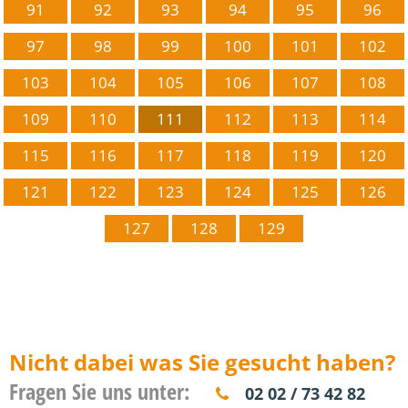
91
92
93
94
95
96
97
98
99
100
101
102
103
104
105
106
107
108
109
110
111
112
113
114
115
116
117
118
119
120
121
122
123
124
125
126
127
128
129
Nicht dabei was Sie gesucht haben?
Fragen Sie uns unter:
02 02 / 73 42 82