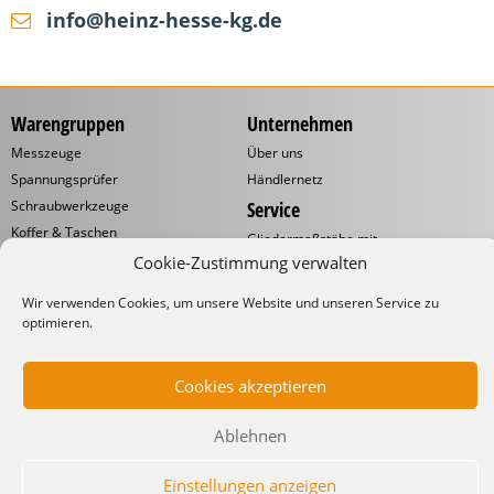
info@heinz-hesse-kg.de
Warengruppen
Unternehmen
Messzeuge
Über uns
Spannungsprüfer
Händlernetz
Schraubwerkzeuge
Service
Koffer & Taschen
Gliedermaßstäbe mit
Werbeaufdruck
Kabelverarbeitung
Cookie-Zustimmung verwalten
Katalog
Kabelbinder
Wir verwenden Cookies, um unsere Website und unseren Service zu
Downloads
Schneidwaren
optimieren.
Informationen
Industrielampen
Werkstattbedarf
Lieferbedingungen
Cookies akzeptieren
Impressum
Datenschutzerklärung
Ablehnen
Einstellungen anzeigen