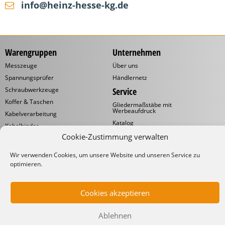
info@heinz-hesse-kg.de
Warengruppen
Unternehmen
Messzeuge
Über uns
Spannungsprüfer
Händlernetz
Schraubwerkzeuge
Service
Koffer & Taschen
Gliedermaßstäbe mit
Werbeaufdruck
Kabelverarbeitung
Katalog
Kabelbinder
Downloads
Cookie-Zustimmung verwalten
Schneidwaren
Informationen
Industrielampen
Wir verwenden Cookies, um unsere Website und unseren Service zu
Werkstattbedarf
Lieferbedingungen
optimieren.
Impressum
Datenschutzerklärung
Cookies akzeptieren
Ablehnen